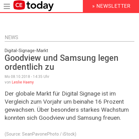
» NEWSLETTER
HEADER
MENU
Direkt
zum
Inhalt
NEWS
Digital-Signage-Markt
Goodview und Samsung legen
ordentlich zu
Mo 08.10.2018 - 14:35
Uhr
von
Leslie Haeny
Der globale Markt für Digital Signage ist im
Vergleich zum Vorjahr um beinahe 16 Prozent
gewachsen. Über besonders starkes Wachstum
konnten sich Goodview und Samsung freuen.
(Source: SeanPavonePhoto / iStock)