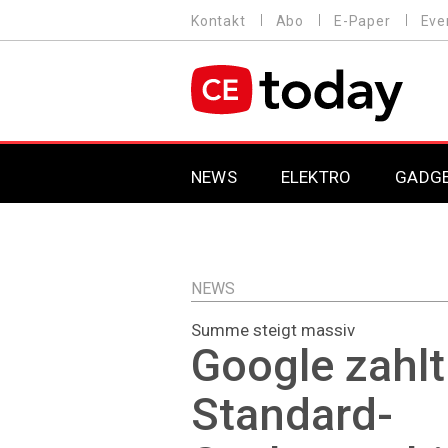
Direkt
Kontakt
Abo
E-Paper
Eve
HEADER
zum
MENU
Inhalt
MAIN NAVIGATION
NEWS
ELEKTRO
GADG
NEWS
Summe steigt massiv
Google zahlt
Standard-