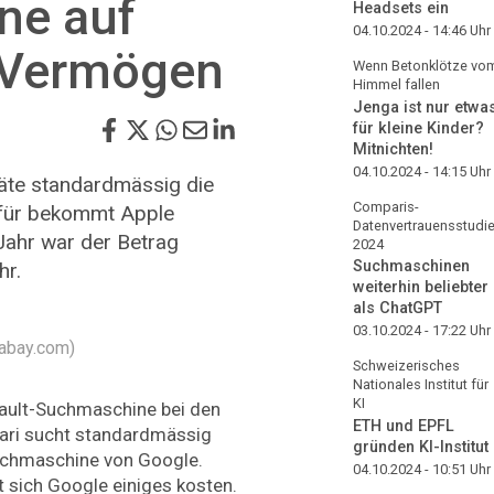
ne auf
Headsets ein
04.10.2024 - 14:46
Uhr
 Vermögen
Wenn Betonklötze vo
Himmel fallen
Jenga ist nur etwa
für kleine Kinder?
Mitnichten!
04.10.2024 - 14:15
Uhr
äte standardmässig die
Comparis-
für bekommt Apple
Datenvertrauensstudi
Jahr war der Betrag
2024
Suchmaschinen
hr.
weiterhin beliebter
als ChatGPT
03.10.2024 - 17:22
Uhr
xabay.com)
Schweizerisches
Nationales Institut für
KI
fault-Suchmaschine bei den
ETH und EPFL
ari sucht standardmässig
gründen KI-Institut
uchmaschine von Google.
04.10.2024 - 10:51
Uhr
t sich Google einiges kosten.