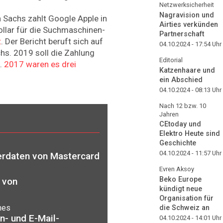
Netzwerksicherheit
Nagravision und
Sachs zahlt Google Apple in
Airties verkünden
ollar für die Suchmaschinen-
Partnerschaft
t
. Der Bericht beruft sich auf
04.10.2024 - 17:54
Uhr
hs. 2019 soll die Zahlung
Editorial
n.
2017 waren es drei
Katzenhaare und
ein Abschied
04.10.2024 - 08:13
Uhr
Nach 12 bzw. 10
Jahren
CEtoday und
Elektro Heute sind
Geschichte
04.10.2024 - 11:57
Uhr
erdaten von Mastercard
Evren Aksoy
Beko Europe
 von
kündigt neue
Organisation für
nes
die Schweiz an
n- und E-Mail-
04.10.2024 - 14:01
Uhr