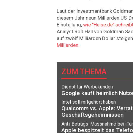
Laut der Investmentbank Goldman 
diesem Jahr neun Milliarden US-D
Einstellung,
wie "Heise.de" schreib
Analyst Rod Hall von Goldman Sac
auf zwölf Milliarden Dollar steige
Milliarden.
ZUM THEMA
Dienst für Werbekunden
Google kauft heimlich Nutz
Intel soll mitgehört haben
Qualcomm vs. Apple: Verrat
Geschäftsgeheimnissen
Anti-Betrugs-Massnahme bei iTu
Apple bespitzelt das Telefo