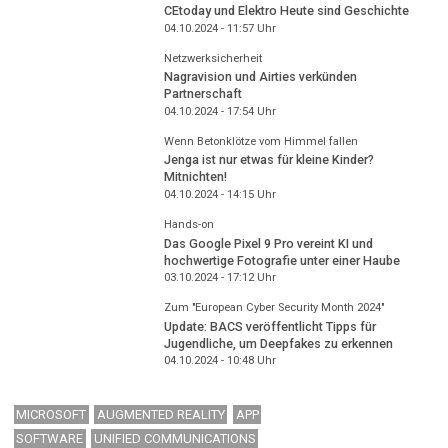
CEtoday und Elektro Heute sind Geschichte
04.10.2024 - 11:57
Uhr
Netzwerksicherheit
Nagravision und Airties verkünden
Partnerschaft
04.10.2024 - 17:54
Uhr
Wenn Betonklötze vom Himmel fallen
Jenga ist nur etwas für kleine Kinder?
Mitnichten!
04.10.2024 - 14:15
Uhr
Hands-on
Das Google Pixel 9 Pro vereint KI und
hochwertige Fotografie unter einer Haube
03.10.2024 - 17:12
Uhr
Zum "European Cyber Security Month 2024"
Update: BACS veröffentlicht Tipps für
Jugendliche, um Deepfakes zu erkennen
04.10.2024 - 10:48
Uhr
MICROSOFT
AUGMENTED REALITY
APP
SOFTWARE
UNIFIED COMMUNICATIONS