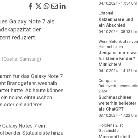
04.10.2024 - 17:54
Uhr
Editorial
Katzenhaare und
es Galaxy Note 7 als
ein Abschied
adekapazität der
04.10.2024 - 08:13
Uhr
ent reduziert.
Wenn Betonklötze vo
Himmel fallen
Jenga ist nur etwa
. (Quelle: Samsung)
für kleine Kinder?
Mitnichten!
04.10.2024 - 14:15
Uhr
amm für das Galaxy Note 7
Comparis-
eht Brandgefahr, weshalb
Datenvertrauensstudi
rtet hatte. Ab heute können
2024
 ein neues eintauschen.
Suchmaschinen
weiterhin beliebter
n oder ein anderes
als ChatGPT
03.10.2024 - 17:22
Uhr
e Galaxy Notes 7 ein
Hololens 2 ist
Geschichte
 bei der Statusleiste hinzu,
Microsoft stellt