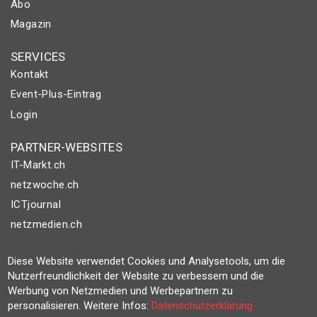
Abo
Magazin
SERVICES
Kontakt
Event-Plus-Eintrag
Login
PARTNER-WEBSITES
IT-Markt.ch
netzwoche.ch
ICTjournal
netzmedien.ch
© NETZMEDIEN AG 2026
Diese Website verwendet Cookies und Analysetools, um die
Impressum
Nutzerfreundlichkeit der Website zu verbessern und die
Werbung von Netzmedien und Werbepartnern zu
AGB
personalisieren. Weitere Infos:
Datenschutzerklärung
Nutzungsbestimmungen