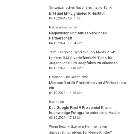
Schweizerisches Nationales Institut für KI
ETH und EPFL gründen KI-Institut
04.10.2024 - 10:51
Uhr
Netzwerksicherheit
Nagravision und Airties verkünden
Partnerschaft
04.10.2024 - 17:54
Uhr
Zum "European Cyber Security Month 2024"
Update: BACS veröffentlicht Tipps für
Jugendliche, um Deepfakes zu erkennen
04.10.2024 - 10:48
Uhr
Hololens 2 ist Geschichte
Microsoft stellt Produktion von AR-Headsets
ein
04.10.2024 - 14:46
Uhr
Hands-on
Das Google Pixel 9 Pro vereint KI und
hochwertige Fotografie unter einer Haube
03.10.2024 - 17:12
Uhr
Wenn Betonklötze vom Himmel fallen
Jenga ist nur etwas für kleine Kinder?