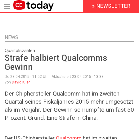
» NEWSLETTER
HEADER
MENU
Direkt
zum
Inhalt
NEWS
Quartalszahlen
Strafe halbiert Qualcomms
Gewinn
Do 23.04.2015 - 11:52
Uhr | Aktualisiert
23.04.2015 - 13:38
von
David Klier
Der Chiphersteller Qualcomm hat im zweiten
Quartal seines Fiskaljahres 2015 mehr umgesetzt
als im Vorjahr. Der Gewinn schrumpfte um fast 50
Prozent. Grund: Eine Strafe in China.
Der US-Chiphersteller
Qualcomm
hat im zweiten