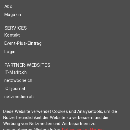
Abo
Magazin
SERVICES
Kontakt
Event-Plus-Eintrag
Login
PARTNER-WEBSITES
IT-Markt.ch
netzwoche.ch
ICTjournal
netzmedien.ch
© NETZMEDIEN AG 2026
Diese Website verwendet Cookies und Analysetools, um die
Impressum
Nutzerfreundlichkeit der Website zu verbessern und die
Werbung von Netzmedien und Werbepartnern zu
AGB
personalisieren. Weitere Infos:
Datenschutzerklärung