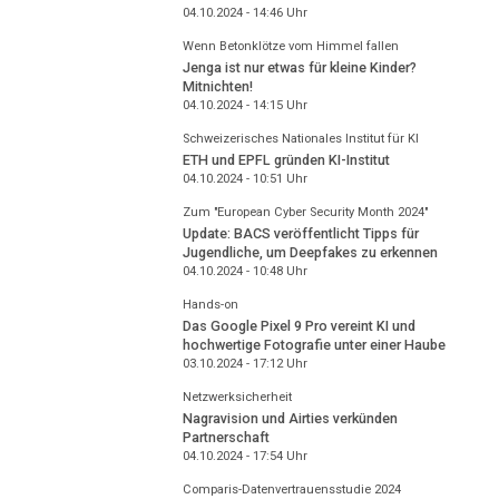
04.10.2024 - 14:46
Uhr
Wenn Betonklötze vom Himmel fallen
Jenga ist nur etwas für kleine Kinder?
Mitnichten!
04.10.2024 - 14:15
Uhr
Schweizerisches Nationales Institut für KI
ETH und EPFL gründen KI-Institut
04.10.2024 - 10:51
Uhr
Zum "European Cyber Security Month 2024"
Update: BACS veröffentlicht Tipps für
Jugendliche, um Deepfakes zu erkennen
04.10.2024 - 10:48
Uhr
Hands-on
Das Google Pixel 9 Pro vereint KI und
hochwertige Fotografie unter einer Haube
03.10.2024 - 17:12
Uhr
Netzwerksicherheit
Nagravision und Airties verkünden
Partnerschaft
04.10.2024 - 17:54
Uhr
Comparis-Datenvertrauensstudie 2024