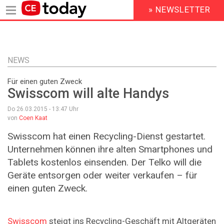
» NEWSLETTER
HEADER
MENU
Direkt
zum
Inhalt
NEWS
Für einen guten Zweck
Swisscom will alte Handys
Do 26.03.2015 - 13:47
Uhr
von
Coen Kaat
Swisscom hat einen Recycling-Dienst gestartet.
Unternehmen können ihre alten Smartphones und
Tablets kostenlos einsenden. Der Telko will die
Geräte entsorgen oder weiter verkaufen – für
einen guten Zweck.
Swisscom
steigt ins Recycling-Geschäft mit Altgeräten