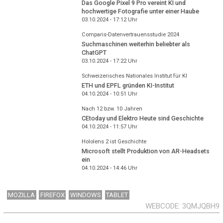
Das Google Pixel 9 Pro vereint KI und
hochwertige Fotografie unter einer Haube
03.10.2024 - 17:12
Uhr
Comparis-Datenvertrauensstudie 2024
Suchmaschinen weiterhin beliebter als
ChatGPT
03.10.2024 - 17:22
Uhr
Schweizerisches Nationales Institut für KI
ETH und EPFL gründen KI-Institut
04.10.2024 - 10:51
Uhr
Nach 12 bzw. 10 Jahren
CEtoday und Elektro Heute sind Geschichte
04.10.2024 - 11:57
Uhr
Hololens 2 ist Geschichte
Microsoft stellt Produktion von AR-Headsets
ein
04.10.2024 - 14:46
Uhr
MOZILLA
FIREFOX
WINDOWS
TABLET
WEBCODE
3QMJQBH9