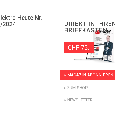
lektro Heute Nr.
DIREKT IN IHRE
/2024
BRIEFKASTEN
CHF 75.-
» MAGAZIN ABONNIEREN
» ZUM SHOP
» NEWSLETTER