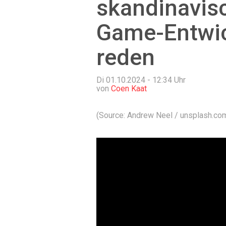
skandinavis
Game-Entwic
reden
Di 01.10.2024 - 12:34
Uhr
von
Coen Kaat
(Source: Andrew Neel / unsplash.co