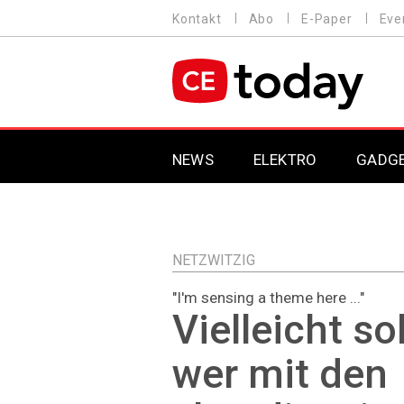
Direkt
Kontakt
Abo
E-Paper
Eve
HEADER
zum
MENU
Inhalt
MAIN NAVIGATION
NEWS
ELEKTRO
GADG
NETZWITZIG
"I'm sensing a theme here ..."
Vielleicht so
wer mit den