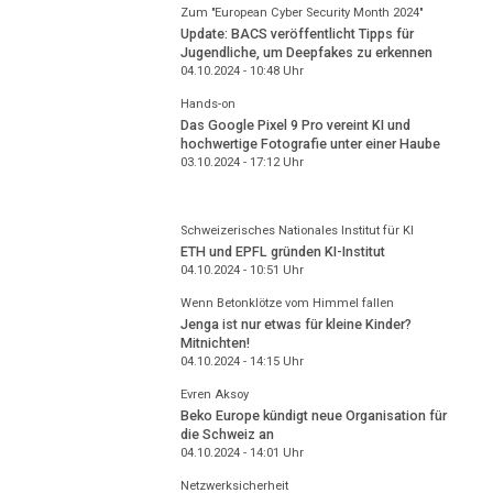
Zum "European Cyber Security Month 2024"
Update: BACS veröffentlicht Tipps für
Jugendliche, um Deepfakes zu erkennen
04.10.2024 - 10:48
Uhr
Hands-on
Das Google Pixel 9 Pro vereint KI und
hochwertige Fotografie unter einer Haube
03.10.2024 - 17:12
Uhr
Schweizerisches Nationales Institut für KI
ETH und EPFL gründen KI-Institut
04.10.2024 - 10:51
Uhr
Wenn Betonklötze vom Himmel fallen
Jenga ist nur etwas für kleine Kinder?
Mitnichten!
04.10.2024 - 14:15
Uhr
Evren Aksoy
Beko Europe kündigt neue Organisation für
die Schweiz an
04.10.2024 - 14:01
Uhr
Netzwerksicherheit