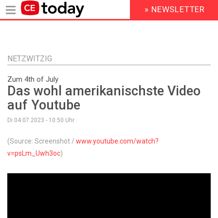
» NEWSLETTER
HEADER
MENU
Direkt
zum
Inhalt
NETZWITZIG
Zum 4th of July
Das wohl amerikanischste Video
auf Youtube
Di 04.07.2023 - 10:50
Uhr
(Source: Screenshot /
www.youtube.com/watch?
v=psLm_Uwh3oc
)