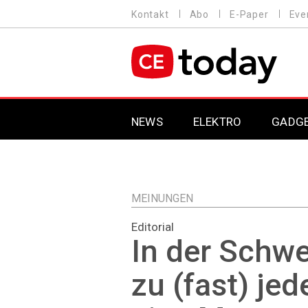
Direkt
Kontakt
Abo
E-Paper
Eve
HEADER
zum
MENU
Inhalt
MAIN NAVIGATION
NEWS
ELEKTRO
GADG
MEINUNGEN
Editorial
In der Schwe
zu (fast) j