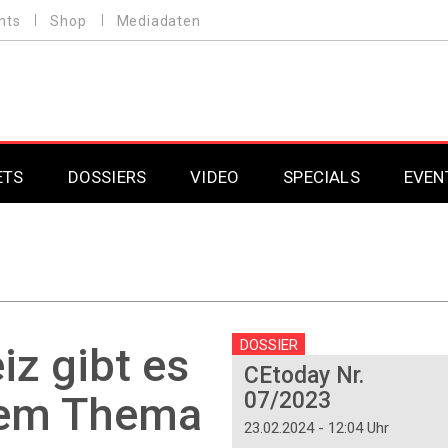
nts
Shop
Mediadaten
ETS
DOSSIERS
VIDEO
SPECIALS
EVEN
Mobilfunk
Professional AV & 
Gaming
Professional AV & 
Smarthome
Professional AV & 
DOSSIER
iz gibt es
CEtoday Nr.
DAB+
Professional AV & 
07/2023
edem Thema
Professional AV & 
23.02.2024 - 12:04 Uhr