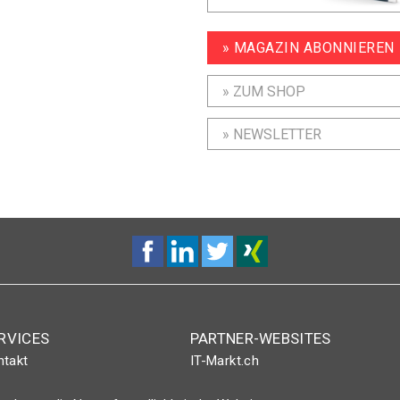
» MAGAZIN ABONNIEREN
» ZUM SHOP
» NEWSLETTER
RVICES
PARTNER-WEBSITES
ntakt
IT-Markt.ch
nt-Plus-Eintrag
netzwoche.ch