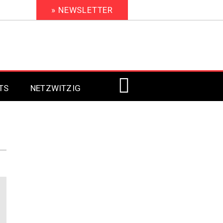
» NEWSLETTER
TS
NETZWITZIG
Digital Signage 2023
Digital Signage 2022
Digital Signage 2021
Digital Signage 2020
Digital Signage 2019