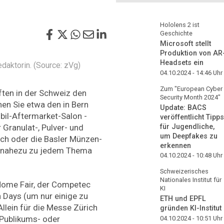
Hololens 2 ist
Geschichte
Microsoft stellt
Produktion von AR
Headsets ein
edaktorin. (Source: zVg)
04.10.2024 - 14:46
Uhr
Zum "European Cyber
ften in der Schweiz den
Security Month 2024"
nen Sie etwa den in Bern
Update: BACS
il-Aftermarket-­Salon ­
veröffentlicht Tipps
Granulat-, ­Pulver- und
für Jugendliche,
um Deepfakes zu
ich oder die Basler Münzen-
erkennen
s nahezu zu jedem Thema
04.10.2024 - 10:48
Uhr
Schweizerisches
Nationales Institut für
Home Fair, der Competec
KI
Days (um nur einige zu
ETH und EPFL
llein für die Messe Zürich
gründen KI-Institut
r Publikums- oder
04.10.2024 - 10:51
Uhr