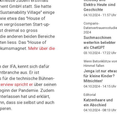
nikmesse zudem erstmals
Elektro Heute sind
ment GmbH statt. Sie hatte
Geschichte
ustainability Village" einige
04.10.2024 - 11:57
Uhr
wie etwa das "House of
Comparis-
n vergrösserten Start-up-
Datenvertrauensstudi
ast dreimal so gross
2024
 die anderen beiden Bereiche
Suchmaschinen
ten liess. Das "House of
weiterhin beliebter
als ChatGPT
blikumsmagnet.
Mehr über die
03.10.2024 - 17:22
Uhr
Wenn Betonklötze vo
 der IFA, kennt sich dafür
Himmel fallen
Jenga ist nur etwa
tbranche aus. Er ist
für kleine Kinder?
 für die technische Bühnen-
Mitnichten!
terview spricht er
über seinen
04.10.2024 - 14:15
Uhr
 Beginn der Pandemie. Zudem
Editorial
nterlassen hat und erklärt,
Katzenhaare und
nn, dass sie selbst und auch
ein Abschied
ieren.
04.10.2024 - 08:13
Uhr