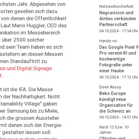
chsten Jahr. Abgesehen von
Netzwerksicherheit
orten gesellen sich dazu
Nagravision und
 von denen die Öffentlichkeit
Airties verkünden
Partnerschaft
 Laut Mario Huggler, CEO des
04.10.2024 - 17:54
Uhr
nikation im Messebereich
z über 2500 solcher
Hands-on
nd sein Team haben es sich
Das Google Pixel 9
Pro vereint KI und
usstellern an diesen Messen
hochwertige
en Standauftritt zu
Fotografie unter
on und Digital Signage
einer Haube
t
.
03.10.2024 - 17:12
Uhr
Evren Aksoy
t ist die IFA. Die Messe
Beko Europe
 der Nachhaltigkeit. Nicht
kündigt neue
inability Village" gaben
Organisation für
ber Samsung bis zu Miele,
die Schweiz an
h die grossen Aussteller
04.10.2024 - 14:01
Uhr
it denen sich der Energie-
Nach 12 bzw. 10
gestalten lassen soll.
Jahren
CEtoday und