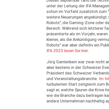
Diesen September fand die Tech
unter der Leitung der IFA Manage
schon im Vorfeld zusätzlich zum "S
weitere Neuerungen angekündigt, 
Robots", die Gaming-Zone oder de
Bereich. Während sich letzterer f
präsentierte als im Vorjahr, waren
kleiner, als die Ankündigung vermu
Robots" war aber definitiv ein Pu
IFA 2023 lesen Sie hier
.
Jörg Gantenbein war zwar nicht an
aber bestens in der Schweizer Even
Präsident des Schweizer Verbands
und Veranstaltungsbranche.
Im In
turbulenten Start zeitgleich zum
sagt er, welche Spuren die Krise hi
wie die Branche dazu beitragen ka
andere ­Unternehmen nachhaltig ag