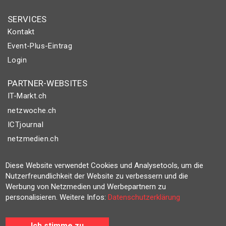
SERVICES
Kontakt
Event-Plus-Eintrag
Login
PARTNER-WEBSITES
IT-Markt.ch
netzwoche.ch
ICTjournal
netzmedien.ch
© NETZMEDIEN AG 2026
Diese Website verwendet Cookies und Analysetools, um die
Impressum
Nutzerfreundlichkeit der Website zu verbessern und die
Werbung von Netzmedien und Werbepartnern zu
AGB
personalisieren. Weitere Infos:
Datenschutzerklärung
Nutzungsbestimmungen
Datenschutzerklärung
Ich stimme zu