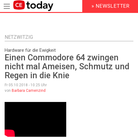
» NEWSLETTER
HEADER
MENU
Direkt
zum
Inhalt
NETZWITZIG
Hardware für die Ewigkeit
Einen Commodore 64 zwingen
nicht mal Ameisen, Schmutz und
Regen in die Knie
Fr 05.10.2018 - 10:25
Uhr
von
Barbara Camenzind