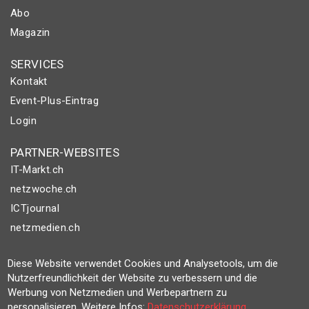
Abo
Magazin
SERVICES
Kontakt
Event-Plus-Eintrag
Login
PARTNER-WEBSITES
IT-Markt.ch
netzwoche.ch
ICTjournal
netzmedien.ch
© NETZMEDIEN AG 2026
Diese Website verwendet Cookies und Analysetools, um die
Impressum
Nutzerfreundlichkeit der Website zu verbessern und die
Werbung von Netzmedien und Werbepartnern zu
AGB
personalisieren. Weitere Infos:
Datenschutzerklärung