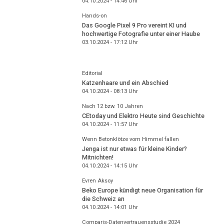
04.10.2024 - 14:46
Uhr
Hands-on
Das Google Pixel 9 Pro vereint KI und
hochwertige Fotografie unter einer Haube
03.10.2024 - 17:12
Uhr
Editorial
Katzenhaare und ein Abschied
04.10.2024 - 08:13
Uhr
Nach 12 bzw. 10 Jahren
CEtoday und Elektro Heute sind Geschichte
04.10.2024 - 11:57
Uhr
Wenn Betonklötze vom Himmel fallen
Jenga ist nur etwas für kleine Kinder?
Mitnichten!
04.10.2024 - 14:15
Uhr
Evren Aksoy
Beko Europe kündigt neue Organisation für
die Schweiz an
04.10.2024 - 14:01
Uhr
Comparis-Datenvertrauensstudie 2024