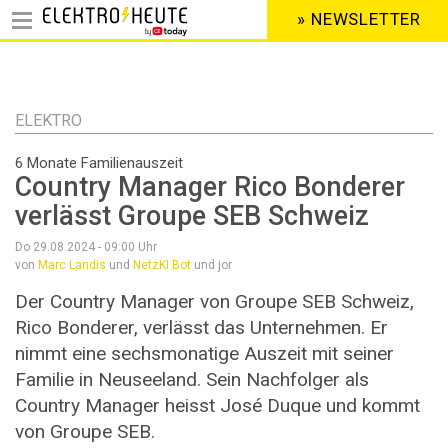
» NEWSLETTER
HEADER
MENU
Direkt
zum
Inhalt
ELEKTRO
6 Monate Familienauszeit
Country Manager Rico Bonderer
verlässt Groupe SEB Schweiz
Do 29.08.2024 - 09:00
Uhr
von
Marc Landis
und
NetzKI Bot
und jor
Der Country Manager von Groupe SEB Schweiz,
Rico Bonderer, verlässt das Unternehmen. Er
nimmt eine sechsmonatige Auszeit mit seiner
Familie in Neuseeland. Sein Nachfolger als
Country Manager heisst José Duque und kommt
von Groupe SEB.