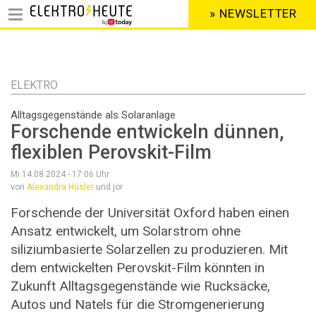
» NEWSLETTER
HEADER
MENU
Direkt
zum
Inhalt
ELEKTRO
Alltagsgegenstände als Solaranlage
Forschende entwickeln dünnen,
flexiblen Perovskit-Film
Mi 14.08.2024 - 17:06
Uhr
von
Alexandra Hüsler
und jor
Forschende der Universität Oxford haben einen
Ansatz entwickelt, um Solarstrom ohne
siliziumbasierte Solarzellen zu produzieren. Mit
dem entwickelten Perovskit-Film könnten in
Zukunft Alltagsgegenstände wie Rucksäcke,
Autos und Natels für die Stromgenerierung