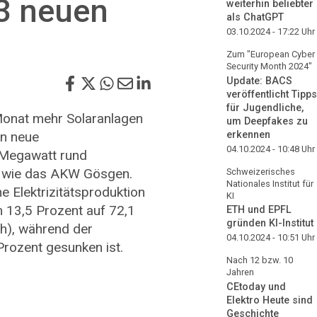
23 neuen
weiterhin beliebter
als ChatGPT
03.10.2024 - 17:22
Uhr
Zum "European Cyber
Security Month 2024"
Update: BACS
veröffentlicht Tipps
für Jugendliche,
Monat mehr Solaranlagen
um Deepfakes zu
en neue
erkennen
04.10.2024 - 10:48
Uhr
 Megawatt rund
ng wie das AKW Gösgen.
Schweizerisches
Nationales Institut für
he Elektrizitätsproduktion
KI
 13,5 Prozent auf 72,1
ETH und EPFL
gründen KI-Institut
Wh), während der
04.10.2024 - 10:51
Uhr
rozent gesunken ist.
Nach 12 bzw. 10
Jahren
CEtoday und
Elektro Heute sind
Geschichte