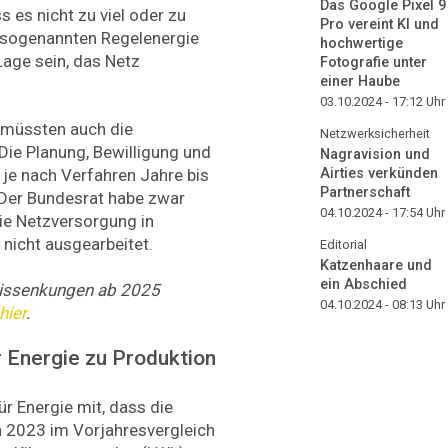
Das Google Pixel 9
es nicht zu viel oder zu
Pro vereint KI und
r sogenannten Regelenergie
hochwertige
Lage sein, das Netz
Fotografie unter
einer Haube
03.10.2024 - 17:12
Uhr
 müssten auch die
Netzwerksicherheit
Die Planung, Bewilligung und
Nagravision und
Airties verkünden
je nach Verfahren Jahre bis
Partnerschaft
. Der Bundesrat habe zwar
04.10.2024 - 17:54
Uhr
die Netzversorgung in
 nicht ausgearbeitet.
Editorial
Katzenhaare und
ein Abschied
eissenkungen ab 2025
04.10.2024 - 08:13
Uhr
hier
.
 Energie zu Produktion
ür Energie mit, dass die
on 2023 im Vorjahresvergleich