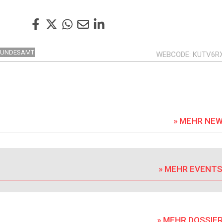
BUNDESAMT
WEBCODE
KUTV6R
» MEHR NE
» MEHR EVENT
» MEHR DOSSIE