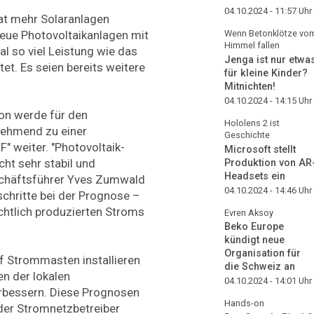
04.10.2024 - 11:57
Uhr
at mehr Solaranlagen
 neue Photovoltaikanlagen mit
Wenn Betonklötze vo
Himmel fallen
 so viel Leistung wie das
Jenga ist nur etwa
tet. Es seien bereits weitere
für kleine Kinder?
Mitnichten!
04.10.2024 - 14:15
Uhr
on werde für den
Hololens 2 ist
nehmend zu einer
Geschichte
" weiter. "Photovoltaik-
Microsoft stellt
ht sehr stabil und
Produktion von AR
Headsets ein
schäftsführer Yves Zumwald
04.10.2024 - 14:46
Uhr
tschritte bei der Prognose –
chtlich produzierten Stroms
Evren Aksoy
Beko Europe
kündigt neue
Organisation für
f Strommasten installieren
die Schweiz an
en der lokalen
04.10.2024 - 14:01
Uhr
rbessern. Diese Prognosen
Hands-on
 der Stromnetzbetreiber