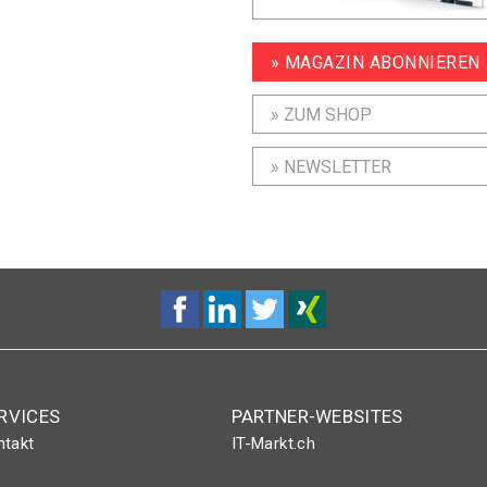
» MAGAZIN ABONNIEREN
» ZUM SHOP
» NEWSLETTER
RVICES
PARTNER-WEBSITES
ntakt
IT-Markt.ch
nt-Plus-Eintrag
netzwoche.ch