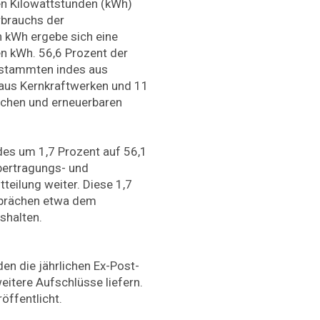
en Kilowattstunden (kWh)
rbrauchs der
n kWh ergebe sich eine
n kWh. 56,6 Prozent der
 stammten indes aus
aus Kernkraftwerken und 11
schen und erneuerbaren
es um 1,7 Prozent auf 56,1
bertragungs- und
itteilung weiter. Diese 1,7
sprächen etwa dem
shalten.
n die jährlichen Ex-Post-
itere Aufschlüsse liefern.
öffentlicht.