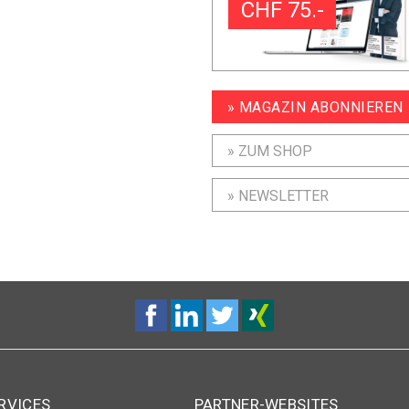
CHF 75.-
» MAGAZIN ABONNIEREN
» ZUM SHOP
» NEWSLETTER
RVICES
PARTNER-WEBSITES