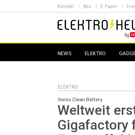
Direkt
Kontakt
Abo
E-Paper
Eve
HEADER
zum
MENU
Inhalt
MAIN NAVIGATION
NEWS
ELEKTRO
GADG
ELEKTRO
Swiss Clean Battery
Weltweit ers
Gigafactory 