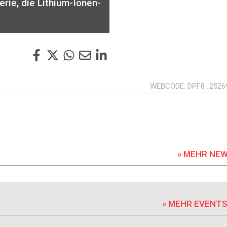
rie, die Lithium-Ionen-
WEBCODE
DPF8_2526
» MEHR NE
» MEHR EVENT