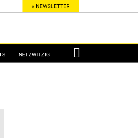
» NEWSLETTER
TS
NETZWITZIG
Digital Signage 2023
Digital Signage 2022
Digital Signage 2021
Digital Signage 2020
Digital Signage 2019