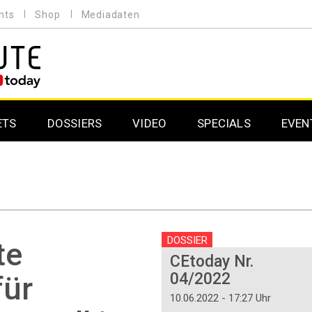
nts
Shop
Mediadaten
ETS
DOSSIERS
VIDEO
SPECIALS
EVEN
Mobilfunk
Professional AV & 
Gaming
Professional AV & 
Smarthome
Professional AV & 
DOSSIER
te
CEtoday Nr.
DAB+
Professional AV & 
04/2022
für
Professional AV & 
10.06.2022 - 17:27 Uhr