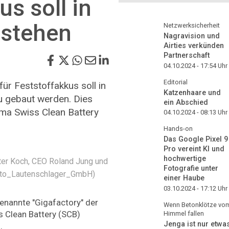
us soll in
 stehen
Netzwerksicherheit
Nagravision und
Airties verkünden
Partnerschaft
04.10.2024 - 17:54
Uhr
Editorial
für Feststoffakkus soll in
Katzenhaare und
u gebaut werden. Dies
ein Abschied
rma Swiss Clean Battery
04.10.2024 - 08:13
Uhr
Hands-on
Das Google Pixel 9
Pro vereint KI und
hochwertige
ter Koch, CEO Roland Jung und
Fotografie unter
oto_Lautenschlager_GmbH)
einer Haube
03.10.2024 - 17:12
Uhr
enannte "Gigafactory" der
Wenn Betonklötze vo
ss Clean Battery (SCB)
Himmel fallen
Jenga ist nur etwa
.