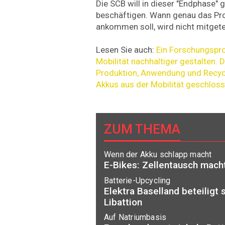
Die SCB will in dieser "Endphase"
beschäftigen. Wann genau das Pro
ankommen soll, wird nicht mitgetei
Lesen Sie auch:
Ein Forschungsproj
Mobilität nachhaltiger gestalten. D
Produktion, Anwendung und Recycl
Akkus aus der Mobilität geschlos
ZUM THEMA
Wenn der Akku schlapp macht
E-Bikes: Zellentausch macht
Batterie-Upcycling
Elektra Baselland beteiligt 
Libattion
Auf Natriumbasis