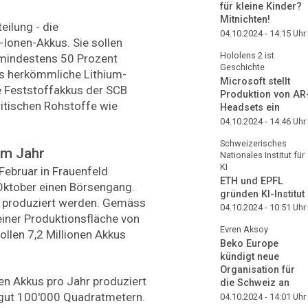
für kleine Kinder?
Mitnichten!
eilung - die
04.10.2024 - 14:15
Uhr
Ionen-Akkus. Sie sollen
Hololens 2 ist
 mindestens 50 Prozent
Geschichte
ls herkömmliche Lithium-
Microsoft stellt
e Feststoffakkus der SCB
Produktion von AR
ritischen Rohstoffe wie
Headsets ein
04.10.2024 - 14:46
Uhr
Schweizerisches
im Jahr
Nationales Institut für
KI
Februar in Frauenfeld
ETH und EPFL
Oktober einen Börsengang.
gründen KI-Institut
n produziert werden. Gemäss
04.10.2024 - 10:51
Uhr
einer Produktionsfläche von
Evren Aksoy
llen 7,2 Millionen Akkus
Beko Europe
kündigt neue
Organisation für
nen Akkus pro Jahr produziert
die Schweiz an
n gut 100'000 Quadratmetern.
04.10.2024 - 14:01
Uhr