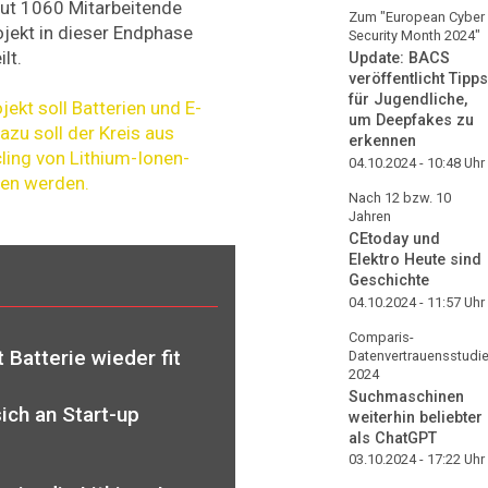
 gut 1060 Mitarbeitende
Zum "European Cyber
jekt in dieser Endphase
Security Month 2024"
lt.
Update: BACS
veröffentlicht Tipps
für Jugendliche,
ekt soll Batterien und E-
um Deepfakes zu
azu soll der Kreis aus
erkennen
ing von Lithium-Ionen-
04.10.2024 - 10:48
Uhr
sen werden.
Nach 12 bzw. 10
Jahren
CEtoday und
Elektro Heute sind
Geschichte
04.10.2024 - 11:57
Uhr
Comparis-
 Batterie wieder fit
Datenvertrauensstudi
2024
Suchmaschinen
sich an Start-up
weiterhin beliebter
als ChatGPT
03.10.2024 - 17:22
Uhr