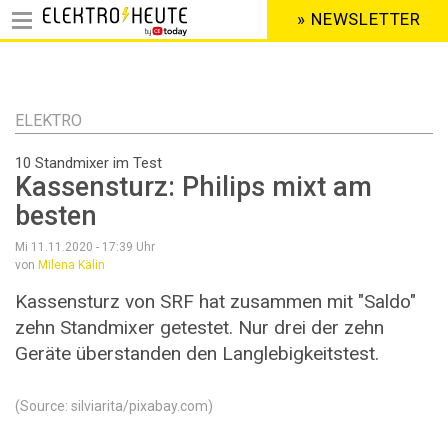
» NEWSLETTER
HEADER
MENU
Direkt
zum
Inhalt
ELEKTRO
10 Standmixer im Test
Kassensturz: Philips mixt am
besten
Mi 11.11.2020 - 17:39
Uhr
von
Milena Kälin
Kassensturz von SRF hat zusammen mit "Saldo"
zehn Standmixer getestet. Nur drei der zehn
Geräte überstanden den Langlebigkeitstest.
(Source: silviarita/pixabay.com)