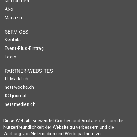
Mediadaten
Abo
Magazin
SERVICES
Kontakt
Event-Plus-Eintrag
Login
PARTNER-WEBSITES
IT-Markt.ch
netzwoche.ch
ICTjournal
netzmedien.ch
© NETZMEDIEN AG 2026
Diese Website verwendet Cookies und Analysetools, um die
Impressum
Nutzerfreundlichkeit der Website zu verbessern und die
Werbung von Netzmedien und Werbepartnern zu
AGB