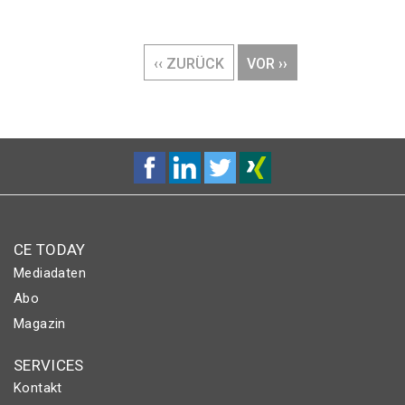
Seitennummerierung
VORHERIGE
‹‹ ZURÜCK
NÄCHSTE
VOR ››
SEITE
SEITE
CE TODAY
Mediadaten
Abo
Magazin
SERVICES
Kontakt