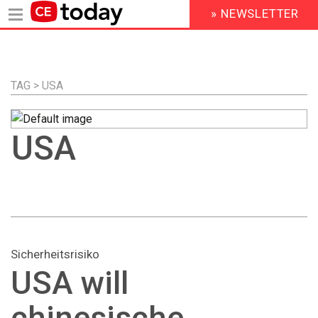
» NEWSLETTER
HEADER
MENU
Direkt
zum
Inhalt
TAG > USA
USA
Sicherheitsrisiko
USA will
chinesische