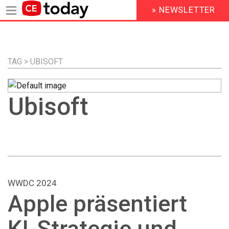
» NEWSLETTER
HEADER
MENU
Direkt
zum
Inhalt
TAG > UBISOFT
Ubisoft
WWDC 2024
Apple präsentiert
KI-Strategie und