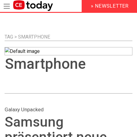
» NEWSLETTER
HEADER
MENU
Direkt
zum
Inhalt
TAG > SMARTPHONE
Smartphone
Galaxy Unpacked
Samsung
präsentiert neue