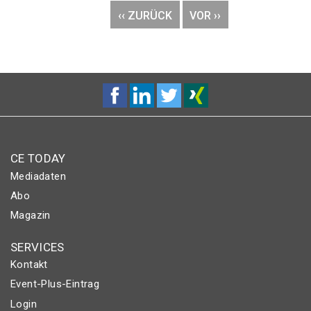
VORHERIGE
‹‹ ZURÜCK
NÄCHSTE
VOR ››
SEITE
SEITE
CE TODAY
Mediadaten
Abo
Magazin
SERVICES
Kontakt
Event-Plus-Eintrag
Login