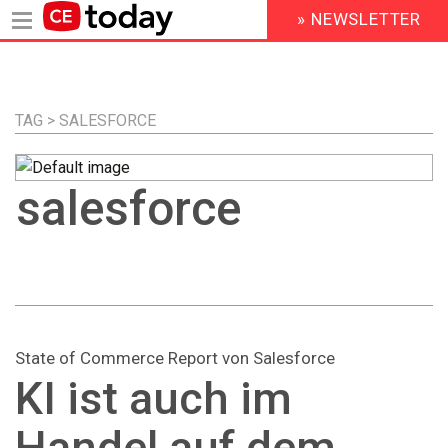
» NEWSLETTER
HEADER
MENU
Direkt
zum
Inhalt
TAG > SALESFORCE
salesforce
State of Commerce Report von Salesforce
KI ist auch im
Handel auf dem