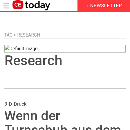
» NEWSLETTER
HEADER
MENU
Direkt
zum
Inhalt
TAG > RESEARCH
Research
3-D-Druck
Wenn der
Turnschuh aus dem