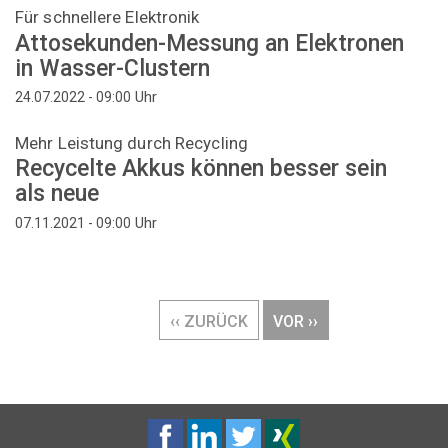
Für schnellere Elektronik
Attosekunden-Messung an Elektronen
in Wasser-Clustern
Uhr
24.07.2022 - 09:00
Mehr Leistung durch Recycling
Recycelte Akkus können besser sein
als neue
Uhr
07.11.2021 - 09:00
Seitennummerierung
VORHERIGE
‹‹ ZURÜCK
NÄCHSTE
VOR ››
SEITE
SEITE