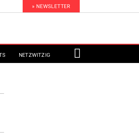
» NEWSLETTER
TS
NETZWITZIG
Digital Signage 2023
Digital Signage 2022
Digital Signage 2021
Digital Signage 2020
Digital Signage 2019