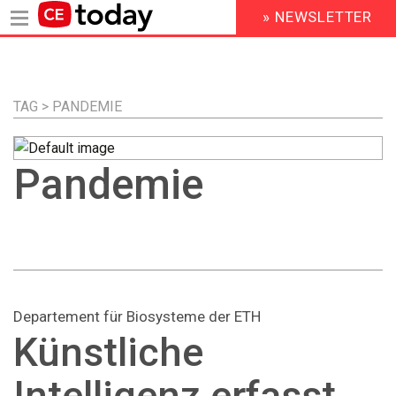
» NEWSLETTER
HEADER
MENU
Direkt
zum
Inhalt
TAG > PANDEMIE
Pandemie
Departement für Biosysteme der ETH
Künstliche
Intelligenz erfasst