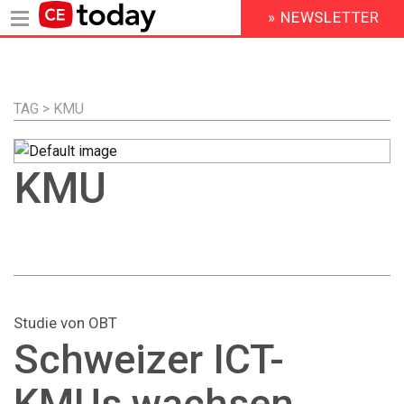
» NEWSLETTER
HEADER
MENU
Direkt
zum
Inhalt
TAG > KMU
KMU
Studie von OBT
Schweizer ICT-
KMUs wachsen