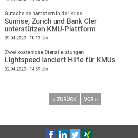
Gutscheine hamstern in der Krise
Sunrise, Zurich und Bank Cler
unterstützen KMU-Plattform
Uhr
09.04.2020 - 10:13
Zwei kostenlose Dienstleistungen
Lightspeed lanciert Hilfe für KMUs
Uhr
02.04.2020 - 14:59
Seitennummerierung
VORHERIGE
‹‹ ZURÜCK
NÄCHSTE
VOR ››
SEITE
SEITE