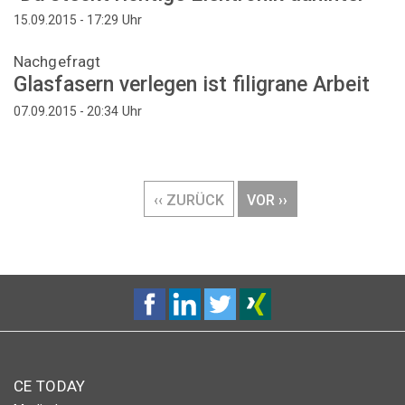
Uhr
15.09.2015 - 17:29
Nachgefragt
Glasfasern verlegen ist filigrane Arbeit
Uhr
07.09.2015 - 20:34
Seitennummerierung
VORHERIGE
‹‹ ZURÜCK
NÄCHSTE
VOR ››
SEITE
SEITE
CE TODAY