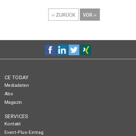
Seitennummerierung
VORHERIGE
‹‹ ZURÜCK
NÄCHSTE
VOR ››
SEITE
SEITE
CE TODAY
Mediadaten
Abo
Magazin
SERVICES
Kontakt
Event-Plus-Eintrag