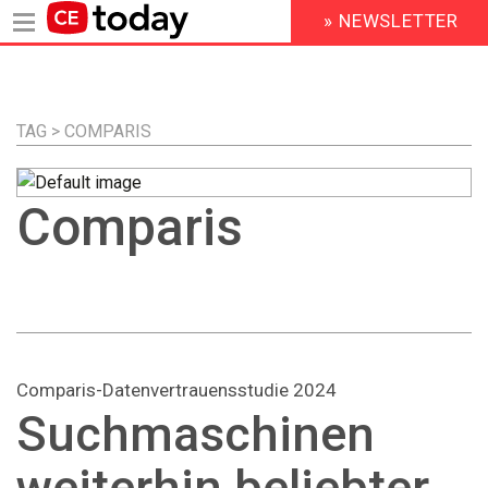
» NEWSLETTER
HEADER
MENU
Direkt
zum
Inhalt
TAG > COMPARIS
Comparis
Comparis-Datenvertrauensstudie 2024
Suchmaschinen
weiterhin beliebter