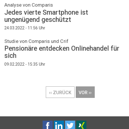
Analyse von Comparis
Jedes vierte Smartphone ist
ungenügend geschützt
Uhr
24.03.2022 - 11:56
Studie von Comparis und Crif
Pensionäre entdecken Onlinehandel für
sich
Uhr
09.02.2022 - 15:35
Seitennummerierung
VORHERIGE
‹‹ ZURÜCK
NÄCHSTE
VOR ››
SEITE
SEITE