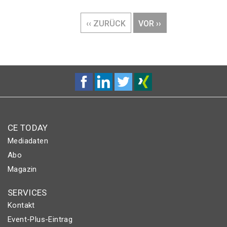
Seitennummerierung
VORHERIGE
‹‹ ZURÜCK
NÄCHSTE
VOR ››
SEITE
SEITE
CE TODAY
Mediadaten
Abo
Magazin
SERVICES
Kontakt
Event-Plus-Eintrag