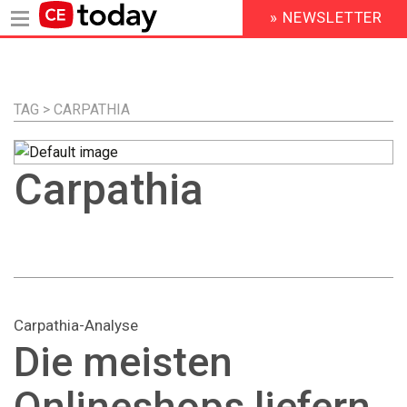
» NEWSLETTER
HEADER
MENU
Direkt
zum
Inhalt
TAG > CARPATHIA
Carpathia
Carpathia-Analyse
Die meisten
Onlineshops liefern