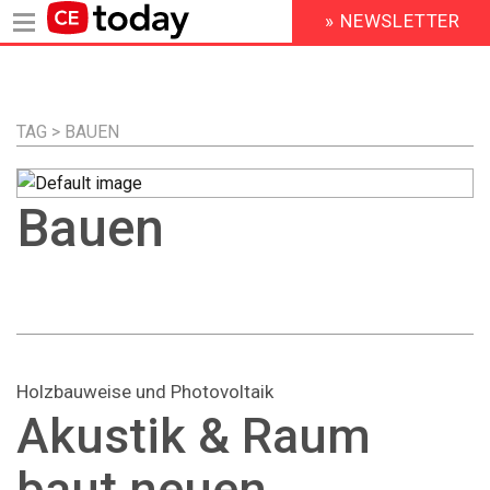
» NEWSLETTER
HEADER
MENU
Direkt
zum
Inhalt
TAG > BAUEN
Bauen
Holzbauweise und Photovoltaik
Akustik & Raum
baut neuen