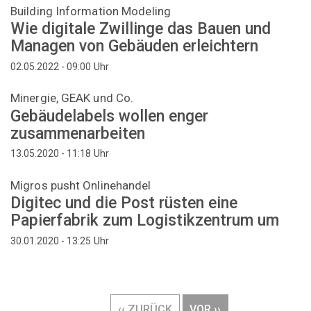
Building Information Modeling
Wie digitale Zwillinge das Bauen und
Managen von Gebäuden erleichtern
Uhr
02.05.2022 - 09:00
Minergie, GEAK und Co.
Gebäudelabels wollen enger
zusammenarbeiten
Uhr
13.05.2020 - 11:18
Migros pusht Onlinehandel
Digitec und die Post rüsten eine
Papierfabrik zum Logistikzentrum um
Uhr
30.01.2020 - 13:25
Seitennummerierung
VORHERIGE
‹‹ ZURÜCK
NÄCHSTE
VOR ››