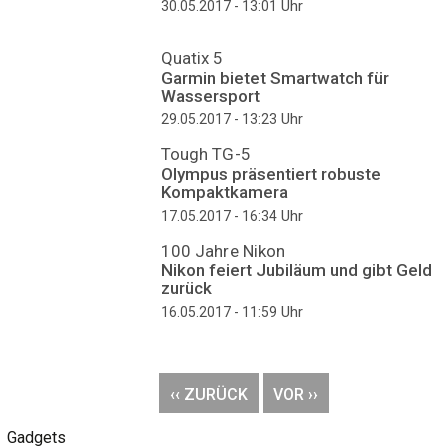
Uhr
30.05.2017 - 13:01
Quatix 5
Garmin bietet Smartwatch für
Wassersport
Uhr
29.05.2017 - 13:23
Tough TG-5
Olympus präsentiert robuste
Kompaktkamera
Uhr
17.05.2017 - 16:34
100 Jahre Nikon
Nikon feiert Jubiläum und gibt Geld
zurück
Uhr
16.05.2017 - 11:59
Seitennummerierung
VORHERIGE
‹‹ ZURÜCK
NÄCHSTE
VOR ››
SEITE
SEITE
Gadgets