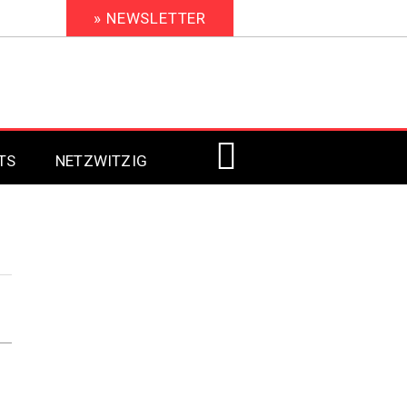
» NEWSLETTER
TS
NETZWITZIG
Digital Signage 2023
Digital Signage 2022
Digital Signage 2021
Digital Signage 2020
Digital Signage 2019