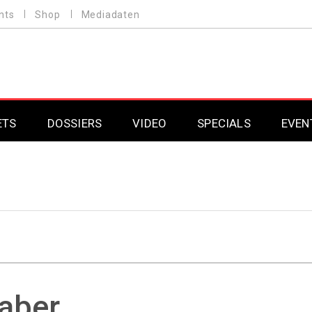
nts
Shop
Mediadaten
ETS
DOSSIERS
VIDEO
SPECIALS
EVEN
Mobilfunk
Professional AV & 
Gaming
Professional AV & 
Smarthome
Professional AV & 
DAB+
Professional AV & 
aber
Professional AV & 