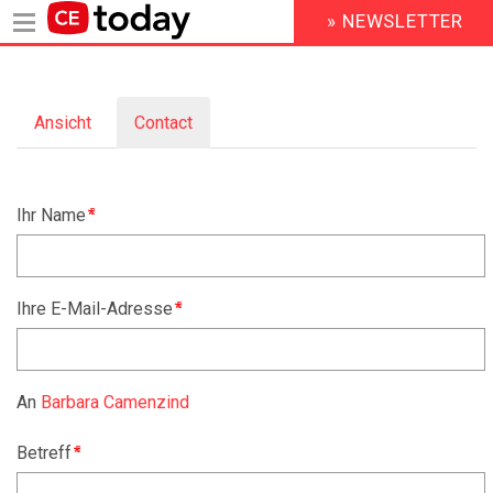
» NEWSLETTER
HEADER
MENU
Direkt
zum
Ansicht
Contact
(aktiver
Inhalt
Primary
Reiter)
tabs
Ihr Name
Ihre E-Mail-Adresse
An
Barbara Camenzind
Betreff