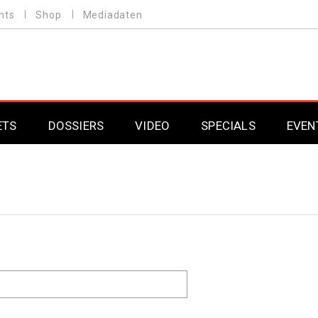
nts
Shop
Mediadaten
ETS
DOSSIERS
VIDEO
SPECIALS
EVEN
Mobilfunk
Professional AV & 
Gaming
Professional AV & 
Smarthome
Professional AV & 
DAB+
Professional AV & 
Professional AV & 