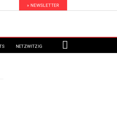
» NEWSLETTER
TS
NETZWITZIG
Digital Signage 2023
Digital Signage 2022
Digital Signage 2021
Digital Signage 2020
Digital Signage 2019