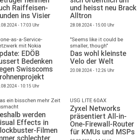
etrüger nehmen
sich ordentlich um
uch Raiffeisen-
und heisst neu Brack
unden ins Visier
Alltron
Uhr
Uhr
.08.2024 - 17:03
28.08.2024 - 15:00
one-as-a-Service-
"Seems like it could be
etzwerk mit Nokia
smaller, though"
pdate: EDÖB
Das wohl kleinste
ussert Bedenken
Velo der Welt
egen Swisscoms
Uhr
20.08.2024 - 12:26
rohnenprojekt
Uhr
.08.2024 - 10:15
s ein bisschen mehr Zeit
USG LITE 60AX
usmacht
Zyxel Networks
eshalb werden
präsentiert All-in-
isual Effects in
One-Firewall-Router
lockbuster-Filmen
für KMUs und MSPs
mmer schlechter