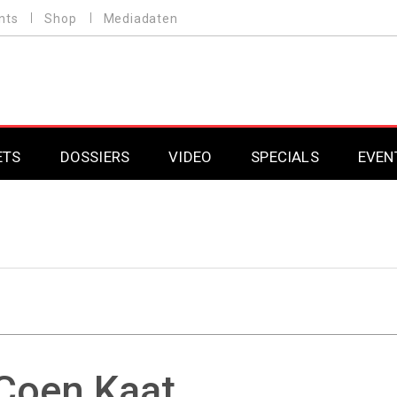
nts
Shop
Mediadaten
ETS
DOSSIERS
VIDEO
SPECIALS
EVEN
Mobilfunk
Professional AV & 
Gaming
Professional AV & 
Smarthome
Professional AV & 
DAB+
Professional AV & 
Coen
Kaat
Professional AV & 