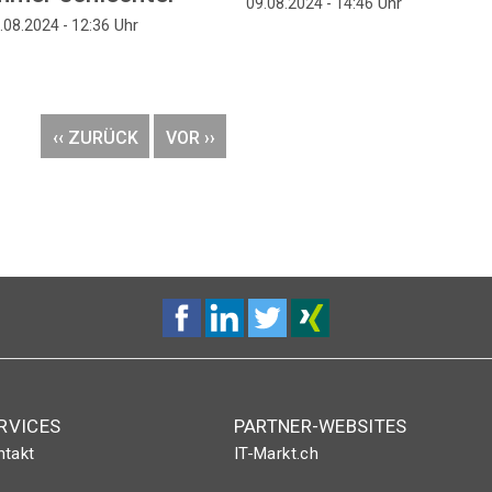
Uhr
09.08.2024 - 14:46
Uhr
.08.2024 - 12:36
VORHERIGE
‹‹ ZURÜCK
NÄCHSTE
VOR ››
SEITE
SEITE
RVICES
PARTNER-WEBSITES
ntakt
IT-Markt.ch
nt-Plus-Eintrag
netzwoche.ch