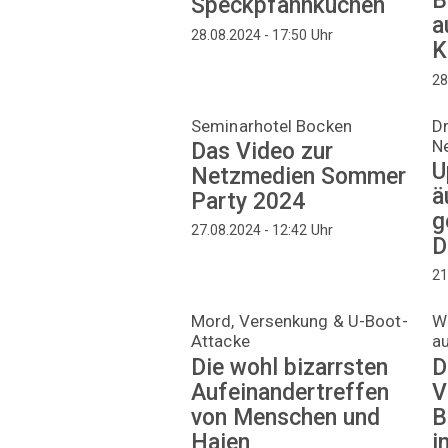
B
Speckpfannkuchen
a
Uhr
28.08.2024 - 17:50
K
28
Seminarhotel Bocken
Dr
N
Das Video zur
U
Netzmedien Sommer
ä
Party 2024
g
Uhr
27.08.2024 - 12:42
D
21
Mord, Versenkung & U-Boot-
Wa
Attacke
a
Die wohl bizarrsten
D
Aufeinandertreffen
V
von Menschen und
B
Haien
i