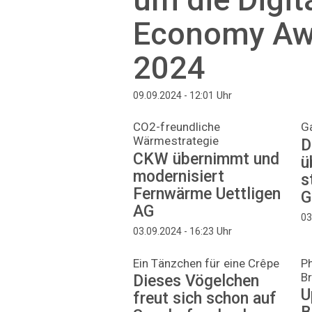
Economy Aw
2024
Uhr
09.09.2024 - 12:01
CO2-freundliche
G
Wärmestrategie
D
CKW übernimmt und
ü
modernisiert
s
Fernwärme Uettligen
G
AG
03
Uhr
03.09.2024 - 16:23
Ein Tänzchen für eine Crêpe
Ph
Br
Dieses Vögelchen
U
freut sich schon auf