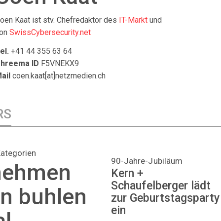
oen Kaat ist stv. Chefredaktor des
IT-Markt
und
on
SwissCybersecurity.net
el.
+41 44 355 63 64
hreema ID
F5VNEKX9
ail
coen.kaat[at]netzmedien.ch
RS
Kategorien
90-Jahre-Jubiläum
rnehmen
Kern +
Schaufelberger lädt
n buhlen
zur Geburtstagsparty
ein
al