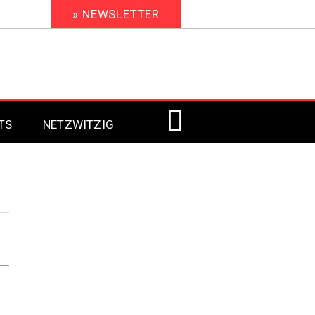
» NEWSLETTER
TS
NETZWITZIG
Digital Signage 2023
Digital Signage 2022
Digital Signage 2021
Digital Signage 2020
Digital Signage 2019