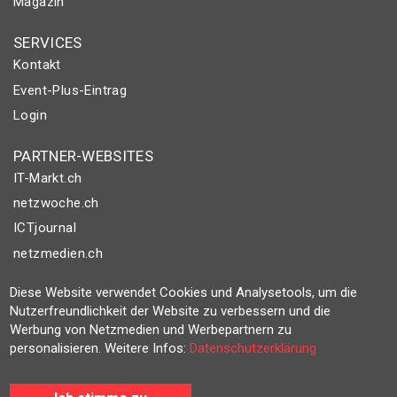
Magazin
SERVICES
Kontakt
Event-Plus-Eintrag
Login
PARTNER-WEBSITES
IT-Markt.ch
netzwoche.ch
ICTjournal
netzmedien.ch
Diese Website verwendet Cookies und Analysetools, um die
© NETZMEDIEN AG 2026
Nutzerfreundlichkeit der Website zu verbessern und die
Impressum
Werbung von Netzmedien und Werbepartnern zu
AGB
personalisieren. Weitere Infos:
Datenschutzerklärung
Nutzungsbestimmungen
Datenschutzerklärung