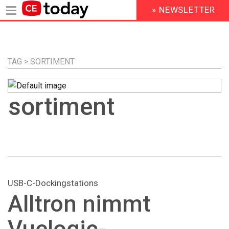
» NEWSLETTER
HEADER
MENU
Direkt
zum
Inhalt
TAG > SORTIMENT
sortiment
USB-C-Dockingstations
Alltron nimmt
Vuelogic-