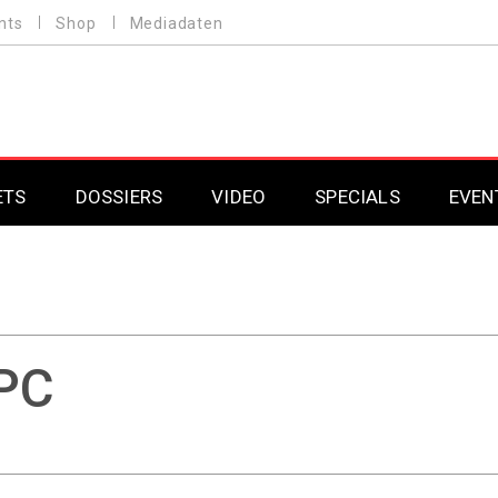
nts
Shop
Mediadaten
ETS
DOSSIERS
VIDEO
SPECIALS
EVEN
Mobilfunk
Professional AV & 
Gaming
Professional AV & 
Smarthome
Professional AV & 
PC
DAB+
Professional AV & 
Professional AV & 