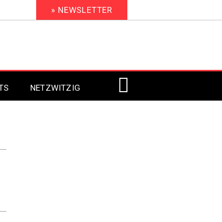
» NEWSLETTER
TS
NETZWITZIG
Digital Signage 2023
Digital Signage 2022
Digital Signage 2021
Digital Signage 2020
Digital Signage 2019