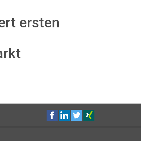
rt ersten
rkt