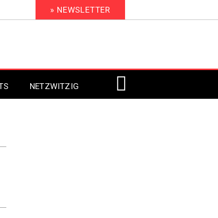
» NEWSLETTER
TS
NETZWITZIG
Digital Signage 2023
Digital Signage 2022
Digital Signage 2021
Digital Signage 2020
Digital Signage 2019