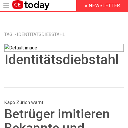
» NEWSLETTER
HEADER
MENU
Direkt
zum
Inhalt
TAG > IDENTITÄTSDIEBSTAHL
Identitätsdiebstahl
Kapo Zürich warnt
Betrüger imitieren
Bekannte und