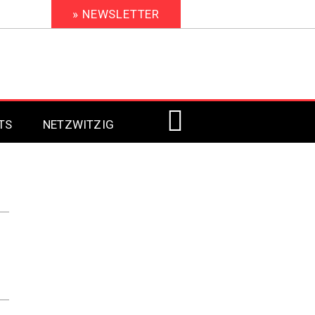
» NEWSLETTER
TS
NETZWITZIG
Digital Signage 2023
Digital Signage 2022
Digital Signage 2021
Digital Signage 2020
Digital Signage 2019