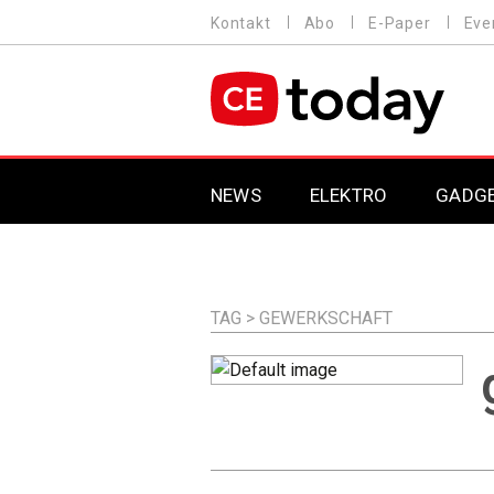
Direkt
Kontakt
Abo
E-Paper
Eve
HEADER
zum
MENU
Inhalt
MAIN NAVIGATION
NEWS
ELEKTRO
GADG
TAG > GEWERKSCHAFT