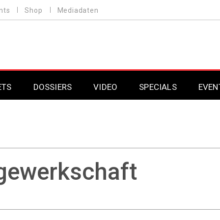
nts
Shop
Mediadaten
ETS
DOSSIERS
VIDEO
SPECIALS
EVEN
Mobilfunk
Professional AV & 
Gaming
Professional AV & 
Smarthome
Professional AV & 
gewerkschaft
DAB+
Professional AV & 
Professional AV & 