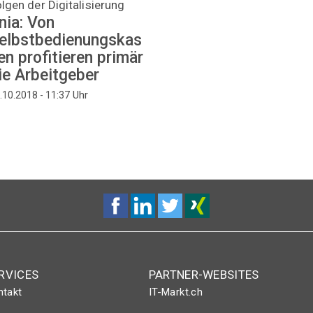
lgen der Digitalisierung
nia: Von
elbstbedienungskas
en profitieren primär
ie Arbeitgeber
Uhr
.10.2018 - 11:37
RVICES
PARTNER-WEBSITES
ntakt
IT-Markt.ch
nt-Plus-Eintrag
netzwoche.ch