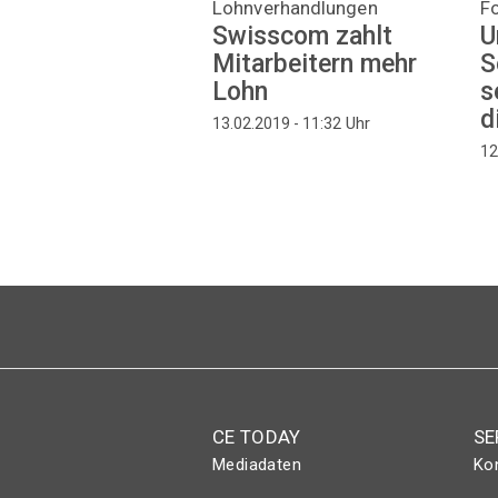
Lohnverhandlungen
Fo
Swisscom zahlt
U
Mitarbeitern mehr
S
Lohn
s
d
Uhr
13.02.2019 - 11:32
12
CE TODAY
SE
Mediadaten
Ko
Abo
Eve