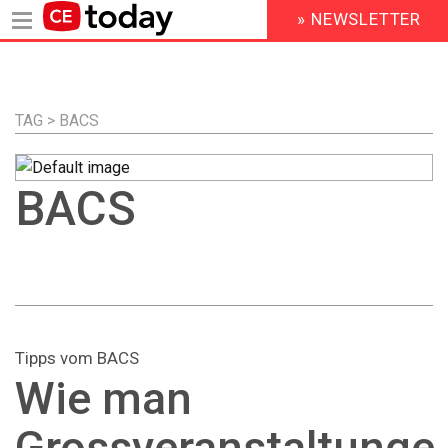
» NEWSLETTER
HEADER
MENU
Direkt
zum
Inhalt
TAG > BACS
BACS
Tipps vom BACS
Wie man
Grossveranstaltunge