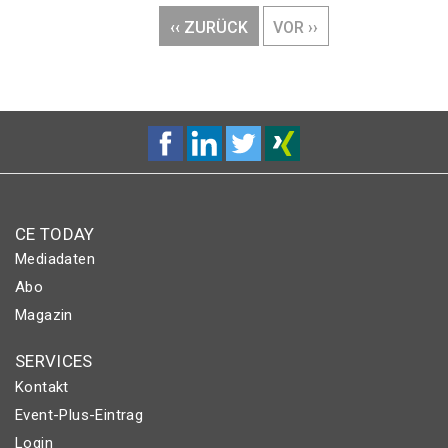
VORHERIGE
‹‹ ZURÜCK
NÄCHSTE
VOR ››
SEITE
SEITE
CE TODAY
Mediadaten
Abo
Magazin
SERVICES
Kontakt
Event-Plus-Eintrag
Login