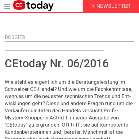
» NEWSLETTER
HEADER
MENU
Direkt
zum
Inhalt
DOSSIER
CEtoday Nr. 06/2016
Wie steht es eigentlich um die Beratungsleistung im
Schweizer CE-Handel? Und wie um die Fachkenntnisse,
wenn es um die neuesten technischen Trends und Ent­
wicklungen geht? Diese und andere Fragen rund um die
Verkäuferqualitäten des Handels versucht Profi-­
Mystery-Shopperin Astrid T. in jeder Ausgabe von
"CEtoday" zu ergründen. Oft trifft sie auf kompetente
Kundenberaterinnen und -berater. Manchmal ist die
Beratung aber auch dermassen banausenhaft,