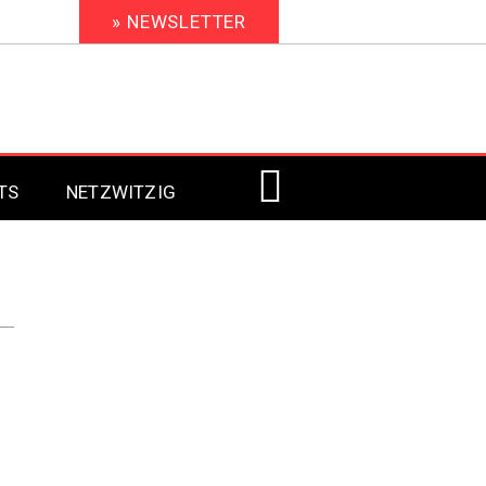
» NEWSLETTER
TS
NETZWITZIG
Digital Signage 2023
Digital Signage 2022
Digital Signage 2021
Digital Signage 2020
Digital Signage 2019