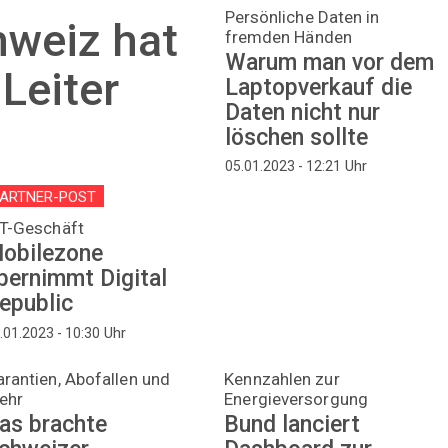
Persönliche Daten in
hweiz hat
fremden Händen
Warum man vor dem
Leiter
Laptopverkauf die
Daten nicht nur
löschen sollte
Uhr
05.01.2023 - 12:21
ARTNER-POST
oT-Geschäft
obilezone
bernimmt Digital
epublic
Uhr
.01.2023 - 10:30
rantien, Abofallen und
Kennzahlen zur
ehr
Energieversorgung
as brachte
Bund lanciert