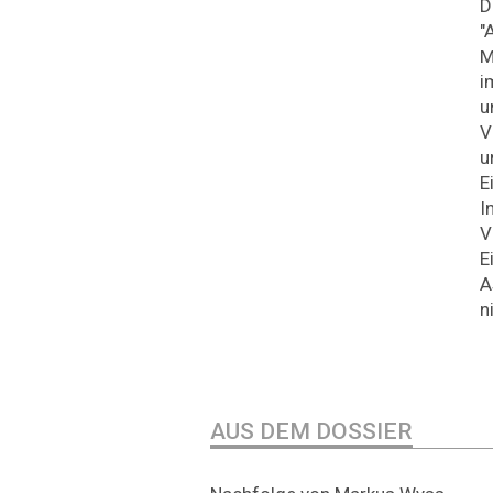
D
"
M
i
u
V
u
E
I
V
E
A
n
AUS DEM DOSSIER