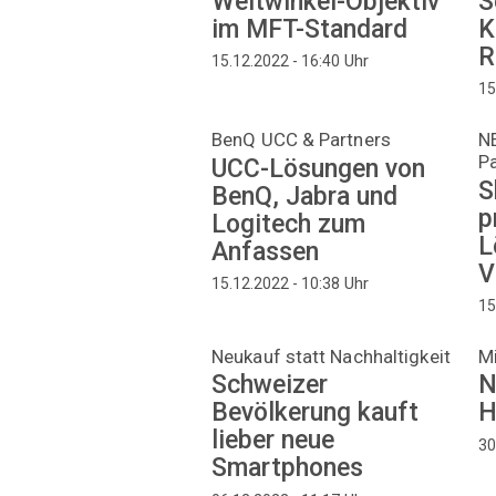
Weitwinkel-Objektiv
S
im MFT-Standard
K
R
Uhr
15.12.2022 - 16:40
15
BenQ UCC & Partners
N
P
UCC-Lösungen von
S
BenQ, Jabra und
p
Logitech zum
L
Anfassen
V
Uhr
15.12.2022 - 10:38
15
Neukauf statt Nachhaltigkeit
M
Schweizer
N
Bevölkerung kauft
H
lieber neue
30
Smartphones