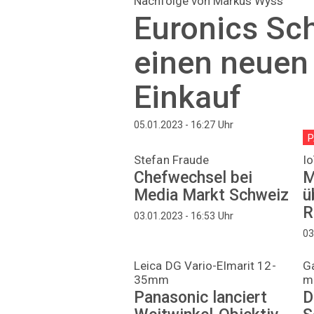
Nachfolge von Markus Wyss
Euronics Sc
einen neuen 
Einkauf
Uhr
05.01.2023 - 16:27
P
Stefan Fraude
I
Chefwechsel bei
M
Media Markt Schweiz
ü
R
Uhr
03.01.2023 - 16:53
03
Leica DG Vario-Elmarit 12-
Ga
35mm
m
Panasonic lanciert
D