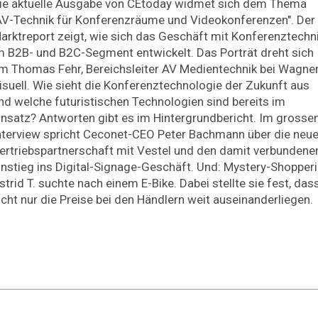
ie aktuelle Ausgabe von CEtoday widmet sich dem Thema
AV-Technik für Konferenzräume und Videokonferenzen". Der
arktreport zeigt, wie sich das Geschäft mit Konferenztechn
m B2B- und B2C-Segment entwickelt. Das Porträt dreht sich
m Thomas Fehr, Bereichsleiter AV Medientechnik bei Wagne
isuell. Wie sieht die Konferenztechnologie der Zukunft aus
nd welche futuristischen Technologien sind bereits im
insatz? Antworten gibt es im Hintergrundbericht. Im grosse
nterview spricht Ceconet-CEO Peter Bachmann über die neu
ertriebspartnerschaft mit Vestel und den damit verbundene
instieg ins Digital-Signage-Geschäft. Und: Mystery-Shopperi
strid T. suchte nach einem E-Bike. Dabei stellte sie fest, das
icht nur die Preise bei den Händlern weit auseinanderliegen.