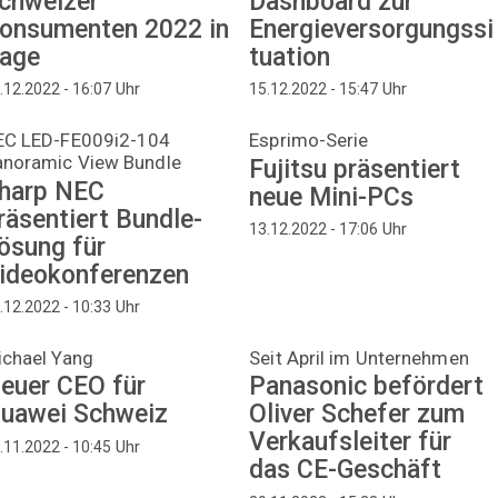
chweizer
Dashboard zur
onsumenten 2022 in
Energieversorgungssi
age
tuation
Uhr
Uhr
.12.2022 - 16:07
15.12.2022 - 15:47
EC LED-FE009i2-104
Esprimo-Serie
anoramic View Bundle
Fujitsu präsentiert
harp NEC
neue Mini-PCs
räsentiert Bundle-
Uhr
13.12.2022 - 17:06
ösung für
ideokonferenzen
Uhr
.12.2022 - 10:33
ichael Yang
Seit April im Unternehmen
euer CEO für
Panasonic befördert
uawei Schweiz
Oliver Schefer zum
Verkaufsleiter für
Uhr
.11.2022 - 10:45
das CE-Geschäft