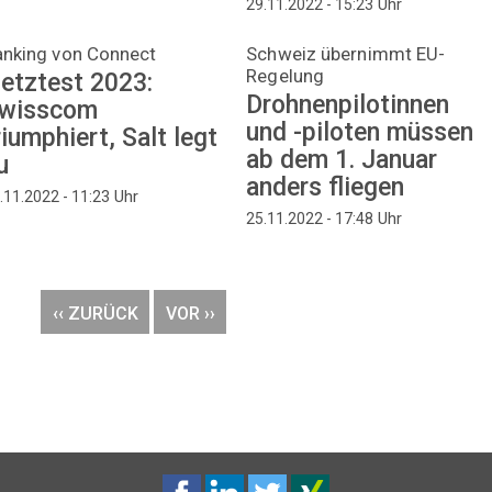
Uhr
29.11.2022 - 15:23
anking von Connect
Schweiz übernimmt EU-
Regelung
etztest 2023:
Drohnenpilotinnen
wisscom
und -piloten müssen
riumphiert, Salt legt
ab dem 1. Januar
u
anders fliegen
Uhr
.11.2022 - 11:23
Uhr
25.11.2022 - 17:48
VORHERIGE
‹‹ ZURÜCK
NÄCHSTE
VOR ››
SEITE
SEITE