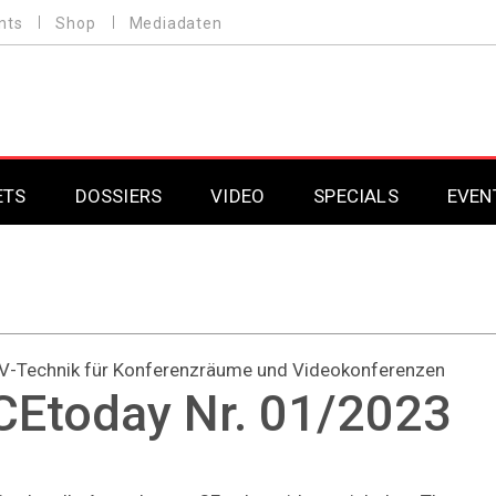
nts
Shop
Mediadaten
ETS
DOSSIERS
VIDEO
SPECIALS
EVEN
Mobilfunk
Professional AV & 
Gaming
Professional AV & 
Smarthome
Professional AV & 
V-Technik für Konferenzräume und Videokonferenzen
CEtoday Nr. 01/2023
DAB+
Professional AV & 
Professional AV & 