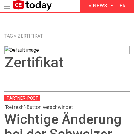
» NEWSLETTER
HEADER
MENU
Direkt
zum
Inhalt
TAG > ZERTIFIKAT
Zertifikat
PARTNER-POST
"Refresh"-Button verschwindet
Wichtige Änderung
bei der Schweizer