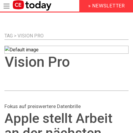
» NEWSLETTER
HEADER
MENU
Direkt
zum
Inhalt
TAG > VISION PRO
Vision Pro
Fokus auf preiswertere Datenbrille
Apple stellt Arbeit
an der nächsten