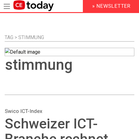
» NEWSLETTER
HEADER
MENU
Direkt
zum
Inhalt
TAG > STIMMUNG
stimmung
Swico ICT-Index
Schweizer ICT-
Branche rechnet