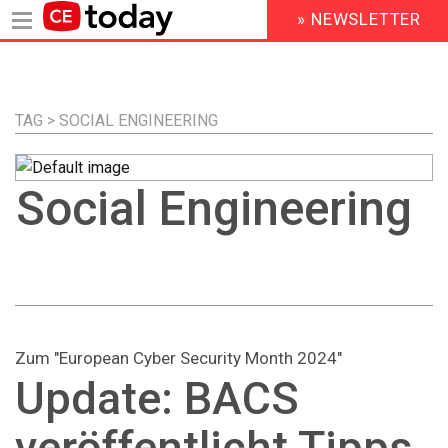
» NEWSLETTER
HEADER
MENU
Direkt
zum
Inhalt
TAG > SOCIAL ENGINEERING
Social Engineering
Zum "European Cyber Security Month 2024"
Update: BACS
veröffentlicht Tipps