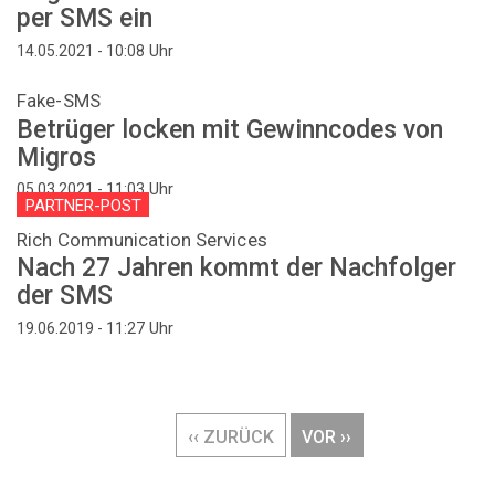
per SMS ein
Uhr
14.05.2021 - 10:08
Fake-SMS
Betrüger locken mit Gewinncodes von
Migros
Uhr
05.03.2021 - 11:03
PARTNER-POST
Rich Communication Services
Nach 27 Jahren kommt der Nachfolger
der SMS
Uhr
19.06.2019 - 11:27
Seitennummerierung
VORHERIGE
‹‹ ZURÜCK
NÄCHSTE
VOR ››
SEITE
SEITE