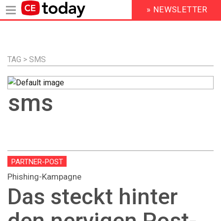
» NEWSLETTER
HEADER
MENU
Direkt
zum
Inhalt
TAG > SMS
sms
PARTNER-POST
Phishing-Kampagne
Das steckt hinter
den nervigen Post-